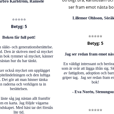
otroligt bra, känslosam och 
rbro Karlström, Ramsele
ser fram emot nästa bok
Lillemor Ohlsson, Sörå
⭐️⭐️⭐️⭐️⭐️
Betyg: 5
⭐️⭐️⭐️⭐️⭐️
Boken får full pott!
Betyg: 5
n släkt- och generationsberättelse.
rd. Den är skriven med så mycket
Jag ser redan fram emot näs
in bok rymmer så mycket, känner
nästan hur du har tänkt.
En väldigt intressant och berör
som är svår att lägga ifrån sig. S
ker också mycket om upplägget
av fattigdom, adoption och bar
itelindelningen och den luftiga
griper tag. Jag ser redan fram e
. Det gör att man hinner tänka
bok!
n raderna och verkligen ta in
berättelsen.
- Eva Norén, Stenungs
läste såg jag nästan allt framför
m en karta. Jag följde vägarna
dskapet. Med häst tar det förstås
⭐️⭐️⭐️⭐️⭐️
lite tid.