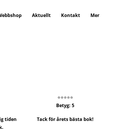
Webbshop
Aktuellt
Kontakt
Mer
⭐️⭐️⭐️⭐️⭐️
Betyg: 5
ig tiden
Tack för årets bästa bok!
k.