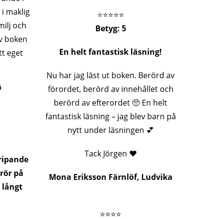
 i maklig
⭐️⭐️⭐️⭐️⭐️
amilj och
Betyg: 5
av boken
En helt fantastisk läsning!
tt eget
Nu har jag läst ut boken. Berörd av
ö
förordet, berörd av innehållet och
berörd av efterordet 🥺 En helt
fantastisk läsning – jag blev barn på
nytt under läsningen 💕
Tack Jörgen ❤️
ripande
rör på
Mona Eriksson Färnlöf, Ludvika
 långt
⭐️⭐️⭐️⭐️