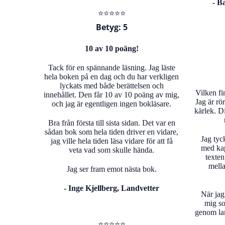
-
Ba
⭐️⭐️⭐️⭐️⭐️
Betyg: 5
10 av 10 poäng!
Tack för en spännande läsning. Jag läste
hela boken på en dag och du har verkligen
lyckats med både berättelsen och
Vilken fi
innehållet. Den får 10 av 10 poäng av mig,
Jag är rö
och jag är egentligen ingen bokläsare.
kärlek. D
Bra från första till sista sidan. Det var en
sådan bok som hela tiden driver en vidare,
Jag tyc
jag ville hela tiden läsa vidare för att få
med kap
veta vad som skulle hända.
texten
mella
Jag ser fram emot nästa bok.
- Inge Kjellberg, Landvetter
När jag 
mig so
genom lan
⭐️⭐️⭐️⭐️⭐️