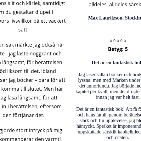
ns slit och kärlek, samtidigt
alldeles, alldeles särski
m du gestaltar djupet i
Max Lauritzson, Stockh
rs livsvillkor på ett vackert
sätt.
⭐️⭐️⭐️⭐️⭐️
n sak märkte jag också när
Betyg: 5
ste - jag läste noggrant och
 långsamt, för berättelsen
Det är en fantastisk bo
öd liksom till det. Ibland
Jag läser sällan böcker och bruk
er jag böcker – bara för att
lyssna, men med Marken under 
det annorlunda. Jag började m
 komma till slutet. Men här
kapitel per kväll, men det dröjde 
 jag läsa långsamt, för att
innan jag var helt fast.
 in i berättelsen, eftersom
Det är en fantastisk bok! Att få f
den förtjänar det.
och hans familj genom berättels
stark och fin upplevelse, jag ble
hänryckt. Språket är imponerand
jorde stort intryck på mig.
uppskattade särskilt kapitelinle
och citaten.
ekommenderar den varmt!