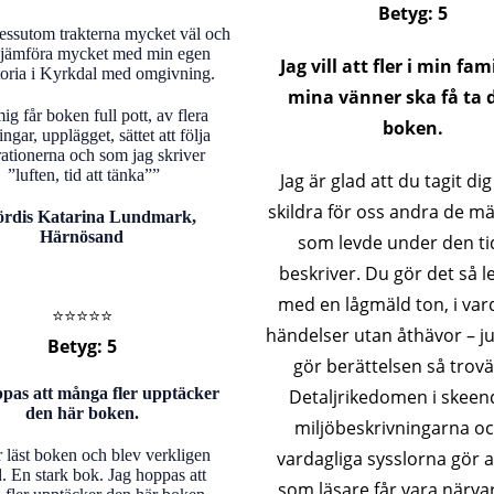
Betyg: 5
essutom trakterna mycket väl och
jämföra mycket med min egen
Jag vill att fler i min fam
storia i Kyrkdal med omgivning.
mina vänner ska få ta d
ig får boken full pott, av flera
boken.
ngar, upplägget, sättet att följa
ationerna och som jag skriver
”luften, tid att tänka””
Jag är glad att du tagit dig
skildra för oss andra de m
ördis Katarina Lundmark,
Härnösand
som levde under den ti
beskriver. Du gör det så 
med en lågmäld ton, i var
⭐️⭐️⭐️⭐️⭐️
händelser utan åthävor – ju
Betyg: 5
gör berättelsen så trovä
pas att många fler upptäcker
Detaljrikedomen i skeen
den här boken.
miljöbeskrivningarna o
r läst boken och blev verkligen
vardagliga sysslorna gör 
. En stark bok. Jag hoppas att
som läsare får vara närva