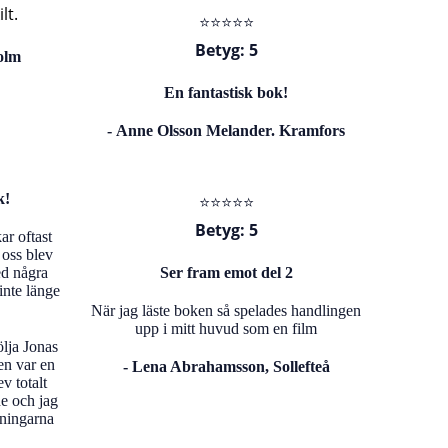
lt.
⭐️⭐️⭐️⭐️⭐️
Betyg: 5
olm
En fantastisk bok!
-
Anne Olsson Melander. Kramfors
k!
⭐️⭐️⭐️⭐️⭐️
Betyg: 5
ar oftast
oss blev
ed några
Ser fram emot del 2
inte länge
När jag läste boken så spelades handlingen
upp i mitt huvud som en film
ölja Jonas
en var en
-
Lena Abrahamsson, Sollefteå
v totalt
e och jag
dningarna