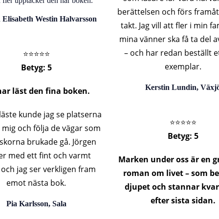
fler upptäcker den här boken.
berättelsen och förs framåt
Elisabeth Westin Halvarsson
takt. Jag vill att fler i min f
mina vänner ska få ta del 
– och har redan beställt e
⭐️⭐️⭐️⭐️⭐️
exemplar.
Betyg: 5
Kerstin Lundin, Växj
har läst den fina boken.
läste kunde jag se platserna
⭐️⭐️⭐️⭐️⭐️
 mig och följa de vägar som
Betyg: 5
skorna brukade gå. Jörgen
er med ett fint och varmt
Marken under oss är en g
 och jag ser verkligen fram
roman om livet – som be
emot nästa bok.
djupet och stannar kvar
efter sista sidan.
Pia Karlsson, Sala