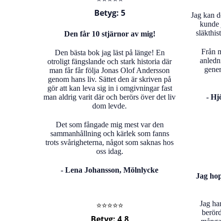
Betyg: 5
Jag kan d
kunde 
släkthi
Den får 10 stjärnor av mig!
Från m
Den bästa bok jag läst på länge!
En
anledni
otroligt fängslande och stark historia där
gener
man får får följa Jonas Olof Andersson
genom hans liv. Sättet den är skriven på
gör att kan leva sig in i omgivningar fast
man aldrig varit där och berörs över det liv
-
Hj
dom levde.
Det som fångade mig mest var den
sammanhållning och kärlek som fanns
trots svårigheterna, något som saknas hos
oss idag.
- Lena Johansson, Mölnlycke
Jag hop
Jag ha
⭐️⭐️⭐️⭐️⭐️
berörd
Betyg: 4,8