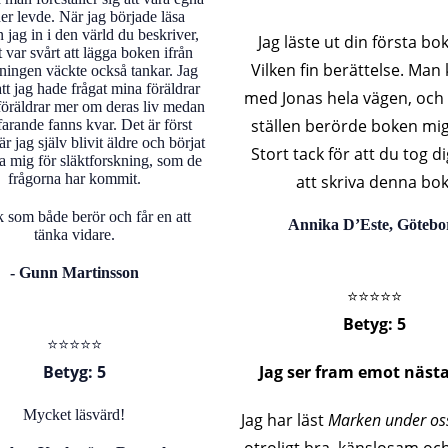
er levde. När jag började läsa
 jag in i den värld du beskriver,
Jag läste ut din första bok
 var svårt att lägga boken ifrån
Vilken fin berättelse. Man
ningen väckte också tankar. Jag
tt jag hade frågat mina föräldrar
med Jonas hela vägen, och 
öräldrar mer om deras liv medan
ställen berörde boken mig
farande fanns kvar. Det är först
är jag själv blivit äldre och börjat
Stort tack för att du tog d
ra mig för släktforskning, som de
frågorna har kommit.
att skriva denna bok
 som både berör och får en att
Annika D’Este, Götebo
tänka vidare.
- Gunn Martinsson
⭐️⭐️⭐️⭐️⭐️
Betyg: 5
⭐️⭐️⭐️⭐️⭐️
Betyg: 5
Jag ser fram emot nästa
Mycket läsvärd!
Jag har läst
Marken under os