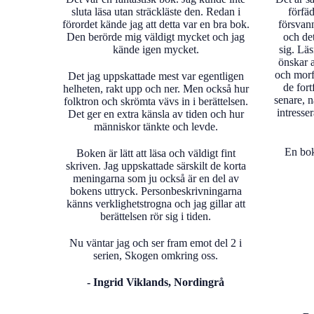
sluta läsa utan sträckläste den. Redan i
förfäd
förordet kände jag att detta var en bra bok.
försvann
Den berörde mig väldigt mycket och jag
och det
kände igen mycket.
sig.
Läs
önskar a
och morf
Det jag uppskattade mest var egentligen
de fort
helheten, rakt upp och ner. Men också hur
senare, n
folktron och skrömta vävs in i berättelsen.
intresse
Det ger en extra känsla av tiden och hur
människor tänkte och levde.
En bok
Boken är lätt att läsa och väldigt fint
skriven. Jag uppskattade särskilt de korta
meningarna som ju också är en del av
bokens uttryck. Personbeskrivningarna
känns verklighetstrogna och jag gillar att
berättelsen rör sig i tiden.
Nu väntar jag och ser fram emot del 2 i
serien, Skogen omkring oss.
- Ingrid Viklands, Nordingrå