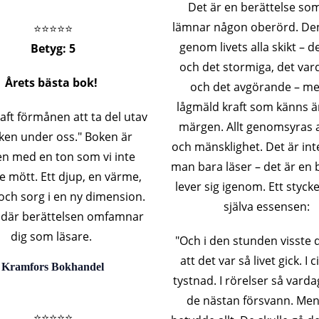
Det är en berättelse som
lämnar någon oberörd. Den
⭐️⭐️⭐️⭐️⭐️
genom livets alla skikt – de
Betyg: 5
och det stormiga, det var
Årets bästa bok!
och det avgörande – m
lågmäld kraft som känns än
haft förmånen att ta del utav
märgen. Allt genomsyras 
ken under oss." Boken är
och mänsklighet. Det är int
en med en ton som vi inte
man bara läser – det är en
re mött. Ett djup, en värme,
lever sig igenom. Ett styck
ch sorg i en ny dimension.
själva essensen:
 där berättelsen omfamnar
dig som läsare.
"Och i den stunden visste 
att det var så livet gick. I ci
Kramfors Bokhandel
tystnad. I rörelser så varda
de nästan försvann. Me
⭐️⭐️⭐️⭐️⭐️