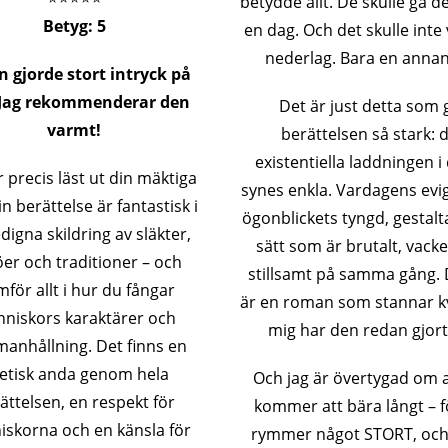
betydde allt. De skulle gå 
Betyg: 5
en dag. Och det skulle inte 
nederlag. Bara en annan 
 gjorde stort intryck på
 Jag rekommenderar den
Det är just detta som 
varmt!
berättelsen så stark: 
existentiella laddningen i d
r precis läst ut din mäktiga
synes enkla. Vardagens evi
n berättelse är fantastisk i
ögonblickets tyngd, gestalta
digna skildring av släkter,
sätt som är brutalt, vack
öer och traditioner – och
stillsamt på samma gång. 
mför allt i hur du fångar
är en roman som stannar k
niskors karaktärer och
mig har den redan gjort
anhållning. Det finns en
etisk anda genom hela
Och jag är övertygad om 
ättelsen, en respekt för
kommer att bära långt – f
skorna och en känsla för
rymmer något STORT, och