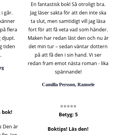
En fantastisk bok! Så otroligt bra.
 i går.
Jag läser sakta för att den inte ska
 känner
ta slut, men samtidigt vill jag läsa
på flera
fort för att få veta vad som händer.
 djupt.
Maken har redan läst den och nu är
ig tiden
det min tur – sedan väntar dottern
.
på att få den i sin hand. Vi ser
redan fram emot nästa roman - lika
rg
spännande!
Camilla Persson, Ramsele
⭐️⭐️⭐️⭐️⭐️
 bok!
Betyg: 5
s
Den är
Boktips! Läs den!