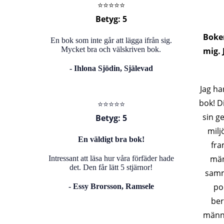
⭐️⭐️⭐️⭐️⭐️
Betyg: 5
Boken
En bok som inte går att lägga ifrån sig.
Mycket bra och välskriven bok.
mig.
- Ihlona Sjödin, Själevad
Jag ha
bok! Di
⭐️⭐️⭐️⭐️⭐️
sin ge
Betyg: 5
milj
En väldigt bra bok!
fra
män
Intressant att läsa hur våra förfäder hade
det. Den får lätt 5 stjärnor!
samm
po
-
Essy Brorsson, Ramsele
ber
männi