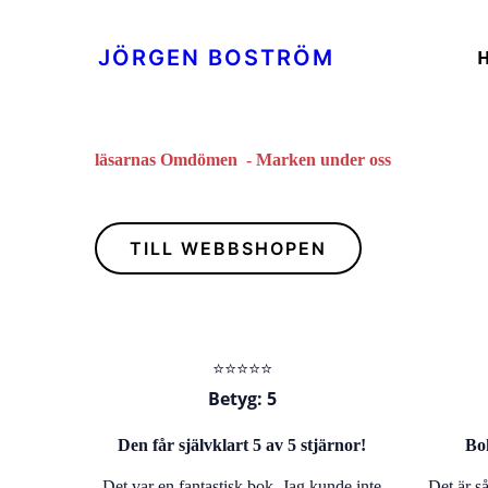
JÖRGEN BOSTRÖM
läsarnas Omdömen -
Marken under oss
TILL WEBBSHOPEN
⭐️⭐️⭐️⭐️⭐️
Betyg: 5
Den får självklart 5 av 5 stjärnor!
Bo
Det var en fantastisk bok. Jag kunde inte
Det är så