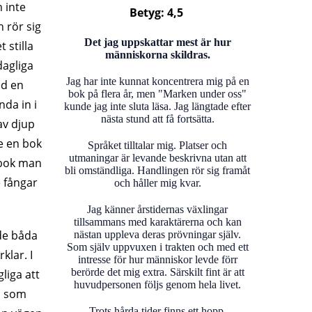
 inte
Betyg: 4,5
 rör sig
Det jag uppskattar mest är hur
t stilla
människorna skildras.
dagliga
Jag har inte kunnat koncentrera mig på en
ed en
bok på flera år, men "Marken under oss"
da in i
kunde jag inte sluta läsa. Jag längtade efter
nästa stund att få fortsätta.
av djup
e en bok
Språket tilltalar mig. Platser och
utmaningar är levande beskrivna utan att
 bok man
bli omständliga. Handlingen rör sig framåt
e fångar
och håller mig kvar.
Jag känner årstidernas växlingar
tillsammans med karaktärerna och kan
de båda
nästan uppleva deras prövningar själv.
Som själv uppvuxen i trakten och med ett
rklar. I
intresse för hur människor levde förr
berörde det mig extra. Särskilt fint är att
gliga att
huvudpersonen följs genom hela livet.
n som
Trots hårda tider finns ett hopp.