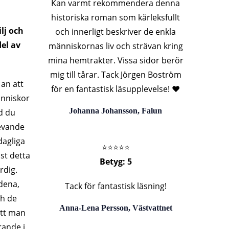
Kan varmt rekommendera denna
historiska roman som kärleksfullt
ilj och
och innerligt beskriver de enkla
el av
människornas liv och strävan kring
mina hemtrakter. Vissa sidor berör
mig till tårar. Tack Jörgen Boström
 an att
för en fantastisk läsupplevelse! ❤️
änniskor
Johanna Johansson, Falun
d du
levande
dagliga
⭐️⭐️⭐️⭐️⭐️
st detta
Betyg: 5
rdig.
dena,
Tack för fantastisk läsning!
ch de
Anna-Lena Persson, Västvattnet
att man
rande i