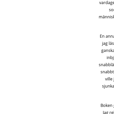
vardage
so
människo
En anna
jag lä
ganska
inbj
snabbläs
snabbt
ville
sjunka
Boken g
Jag r