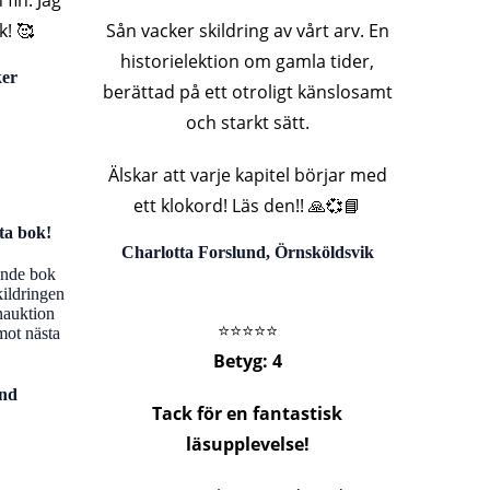
fin. Jag
! 🥰
Sån vacker skildring av vårt arv. En
historielektion om gamla tider,
ker
berättad på ett otroligt känslosamt
och starkt sätt.
Älskar att varje kapitel börjar med
ett klokord! Läs den!! 🙏💞📘
ta bok!
Charlotta Forslund, Örnsköldsvik
ande bok
kildringen
nauktion
⭐️⭐️⭐️⭐️⭐️
mot nästa
Betyg: 4
und
Tack för en fantastisk
läsupplevelse!