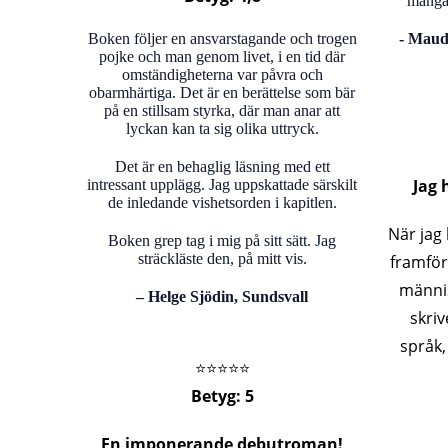
många 
Boken följer en ansvarstagande och trogen
-
Maud 
pojke och man genom livet, i en tid där
omständigheterna var påvra och
obarmhärtiga. Det är en berättelse som bär
på en stillsam styrka, där man anar att
lyckan kan ta sig olika uttryck.
Det är en behaglig läsning med ett
Jag 
intressant upplägg. Jag uppskattade särskilt
de inledande vishetsorden i kapitlen.
När jag 
Boken grep tag i mig på sitt sätt. Jag
sträckläste den, på mitt vis.
framför
männi
– Helge Sjödin, Sundsvall
skriv
språk,
⭐️⭐️⭐️⭐️⭐️
Betyg: 5
En imponerande debutroman!