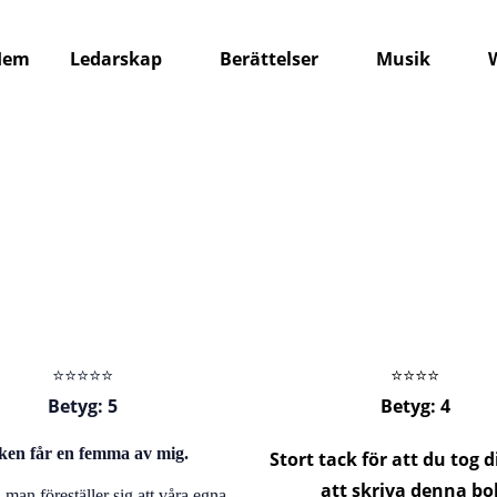
Hem
Ledarskap
Berättelser
Musik
⭐️⭐️⭐️⭐️⭐️
⭐️⭐️⭐️⭐️
Betyg: 5
Betyg: 4
ken får en femma av mig.
Stort tack för att du tog d
att skriva denna bo
 man föreställer sig att våra egna