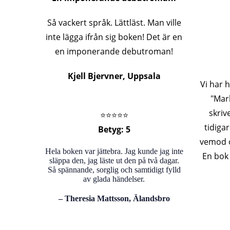
Så vackert språk. Lättläst. Man ville
inte lägga ifrån sig boken! Det är en
en imponerande debutroman!
Kjell Bjervner, Uppsala
Vi har 
"Mar
skriv
⭐️⭐️⭐️⭐️⭐️
tidiga
Betyg: 5
vemod o
Hela boken var jättebra. Jag kunde jag inte
En bok
släppa den, jag läste ut den på två dagar.
Så spännande, sorglig och samtidigt fylld
av glada händelser.
– Theresia Mattsson, Älandsbro