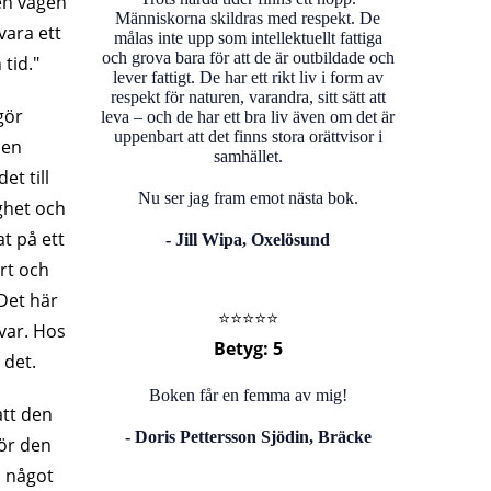
den vägen
Människorna skildras med respekt. De
vara ett
målas inte upp som intellektuellt fattiga
och grova bara för att de är outbildade och
tid."
lever fattigt. De har ett rikt liv i form av
respekt för naturen, varandra, sitt sätt att
gör
leva – och de har ett bra liv även om det är
uppenbart att det finns stora orättvisor i
den
samhället.
et till
Nu ser jag fram emot nästa bok.
ghet och
t på ett
- Jill Wipa, Oxelösund
ert och
Det här
⭐️⭐️⭐️⭐️⭐️
var. Hos
Betyg: 5
 det.
Boken får en femma av mig!
att den
- Doris Pettersson Sjödin, Bräcke
ör den
 något